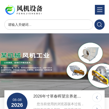
半
岛
平
台
-
半
岛
中
国
股
份
有
套怎么样
2026年寸草春晖望京养老院【8000元月起望京街道南湖西里
限
08-08
08-08
公
，
2026
您当前使用的浏览器版本过低，
2026
司