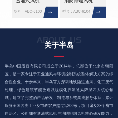
消防排烟风机
低噪声混流式风机
零
型号：ABC-6104
型号：ABC-6105
型号
ABOUT US
关于半岛
半岛中国股份有限公司成立于2014年，总部位于北京市朝阳
区，是一家专注于工业通风与环境控制系统整体解决方案的综
合性企业。十余年来，半岛官方深耕地铁隧道通风、化工废气
处理、绿色建筑节能改造及规模化养殖通风降温四大核心领
域，建立了完整的产品研发、制造与系统集成服务体系，累计
服务全国各类工业及市政客户超过1,200家，项目遍及28个省市
自治区。公司拥有透浦式风机与消防排烟风机核心研发能力，