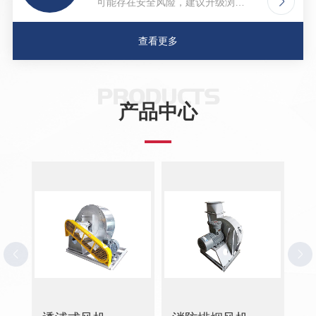
览
可能存在安全风险，建议升级浏览
工
主
器，或者用以下浏览器浏览
业
改
2026年寸草春晖望京养老院
通
查看更多
【8000元/月起·望京街道南湖西里
风
设
养老...
备
PRODUCTS
整
产品中心
体
解
决
方
案