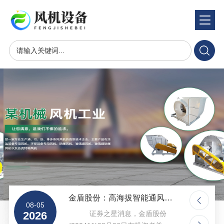
半
岛
平
台
-
半
岛
中
国
股
份
有
金盾股份：高海拔智能通风系统市场占有率较高
限
08-05
08-05
公
大
2026
证券之星消息，金盾股份
2026
司